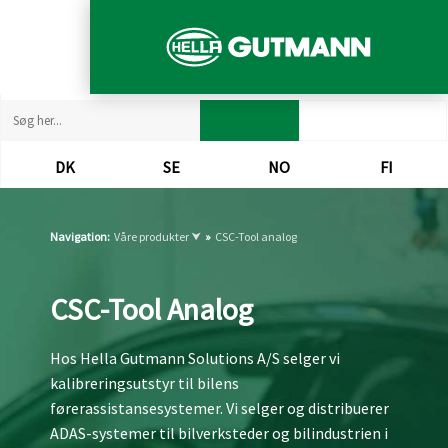
DK​
SE​
NO​
FI​
Navigation:
Våre produkter ⮟
»
CSC-Tool analog
CSC-Tool Analog
Hos Hella Gutmann Solutions A/S selger vi
kalibreringsutstyr til bilens
førerassistansesystemer. Vi selger og distribuerer
ADAS-systemer til bilverksteder og bilindustrien i