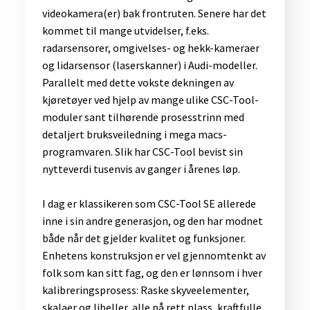
videokamera(er) bak frontruten. Senere har det
kommet til mange utvidelser, f.eks.
radarsensorer, omgivelses- og hekk-kameraer
og lidarsensor (laserskanner) i Audi-modeller.
Parallelt med dette vokste dekningen av
kjøretøyer ved hjelp av mange ulike CSC-Tool-
moduler sant tilhørende prosesstrinn med
detaljert bruksveiledning i mega macs-
programvaren. Slik har CSC-Tool bevist sin
nytteverdi tusenvis av ganger i årenes løp.
I dag er klassikeren som CSC-Tool SE allerede
inne i sin andre generasjon, og den har modnet
både når det gjelder kvalitet og funksjoner.
Enhetens konstruksjon er vel gjennomtenkt av
folk som kan sitt fag, og den er lønnsom i hver
kalibreringsprosess: Raske skyveelementer,
skalaer og libeller, alle på rett plass, kraftfulle