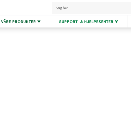
VÅRE PRODUKTER ⮟
SUPPORT- & HJELPESENTER ⮟
en med
fleksible
teknisk og er