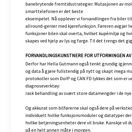
banebrytende fremtidsstrategier. Mutasjonen av mob
smarttelefonen er det beste
eksempelet. Nå opplever vi forvandlingen fra biler ti
allround-genier med kjørefunksjon. Føreren avgjør hel
funksjoner bilen skal overta, hvilket kupémiljø og hv
skapes ved hjelp av lys og farge. Til det trengs det 
FORVANDLINGSKUNSTNERE FOR UTFORMINGEN AV 
Derfor har Hella Gutmann også tenkt grundig igjen
og data å gjøre fullstendig på nytt og skapt mega ma
protokoller som DoIP og CAN FD lykkes det som er u
diagnoseverktøy:
rask behandling av svært store datamengder i de nye
Og akkurat som bilførerne skal også dere på verkste
individuelt hvilke funksjonsmoduler og datatyper der
hvilke betjeningsenheter dere vil bruke. Kanskje vil d
på en helt annen måte i morgen.