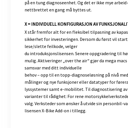
på en tung diagnoseenhet. Og det er ikke mye arbeid
nettbrettet en gang må byttes ut.
X = INDIVIDUELL KONFIGURASJON AV FUNKSJONAL
X står fremfor alt for en fleksibel tilpasning av kap
sikkerhet for investeringen. Dersom du først vil st
lese/slette feilkode, velger
du introduksjonslisensen. Senere oppgradering til høye
mulig. Aktiveringer „over the air“ gjør da mega macs X 
samsvar med ditt individuelle
behov – opp til en topp-diagnoseløsning på nivå me
målinger og nye funksjoner eller datatyper for føre
lyssystemer samt e-mobilitet. Til diagnostisering av
varianter til rådighet: For rene motorsykkelverksted
valg. Verksteder som ønsker å utvide sin personbil-va
lisensen X-Bike Add-on i tillegg.