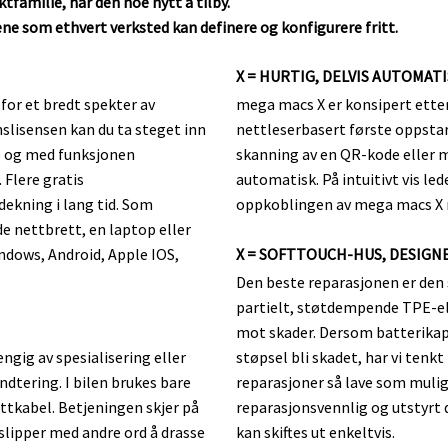
familie, har den noe nytt å tilby.
elene som ethvert verksted kan definere og konfigurere fritt.
​X = HURTIG, DELVIS AUTOMA
or et bredt spekter av
mega macs X er konsipert etter
slisensen kan du ta steget inn
nettleserbasert første oppstar
o og med funksjonen
skanning av en QR-kode eller m
. Flere gratis
automatisk. På intuitivt vis led
ekning i lang tid. Som
oppkoblingen av mega macs X 
e nettbrett, en laptop eller
ndows, Android, Apple IOS,
X = SOFTTOUCH-HUS, DESIGN
Den beste reparasjonen er den s
partielt, støtdempende TPE-e
mot skader. Dersom batterikapa
ngig av spesialisering eller
støpsel bli skadet, har vi tenkt
ndtering. I bilen brukes bare
reparasjoner så lave som mulig,
kabel. Betjeningen skjer på
reparasjonsvennlig og utstyrt
slipper med andre ord å drasse
kan skiftes ut enkeltvis.