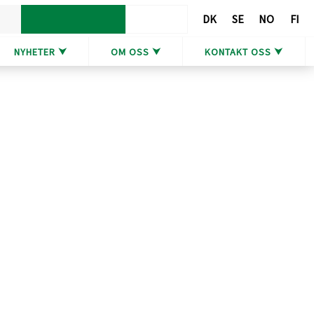
DK​
SE​
NO​
FI​
NYHETER ⮟
OM OSS ⮟
KONTAKT OSS ⮟