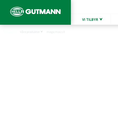
VI TILBYR ⮟
Navigation:
Våre produkter ⮟
»
mega macs X
mega macs X
mega macs X revolusjonerer arbeidsmåten og kommunikasjon
kjøretøyet, fullstendig frigjort fra gamle vaner. Den hittil mest 
diagnoseløsningen fra Hella Gutmann står helt i fremste rekke 
så hendig som aldri før.
Og det beste er: Den tilpasser seg enhver verkstedstørrelse.