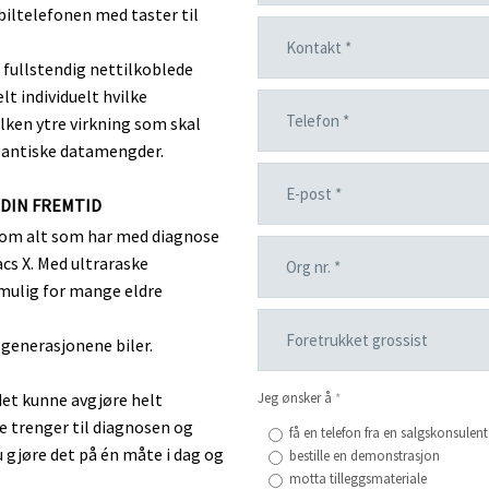
iltelefonen med taster til
l fullstendig nettilkoblede
t individuelt hvilke
ilken ytre virkning som skal
gigantiske datamengder.
DIN FREMTID
nom alt som har med diagnose
cs X. Med ultraraske
mulig for mange eldre
 generasjonene biler.
Jeg ønsker å
det kunne avgjøre helt
*
e trenger til diagnosen og
få en telefon fra en salgskonsulent
u gjøre det på én måte i dag og
bestille en demonstrasjon
motta tilleggsmateriale