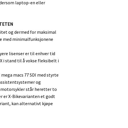
 dersom laptop-en eller
ITETEN
asitet og dermed for maksimal
arte med minimalfunksjonene
re lisenser er til enhver tid
i stand til å vokse fleksibelt i
d mega macs 77 SDI med styrte
rassistentsystemer og
 motorsykler står heretter to
er er X-Bikevarianten et godt
riant, kan alternativt kjøpe