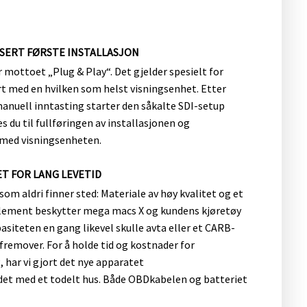
TISERT FØRSTE INSTALLASJON
 mottoet „Plug & Play“. Det gjelder spesielt for
t med en hvilken som helst visningsenhet. Etter
anuell inntasting starter den såkalte SDI-setup
es du til fullføringen av installasjonen og
med visningsenheten.
ET FOR LANG LEVETID
om aldri finner sted: Materiale av høy kvalitet og et
lement beskytter mega macs X og kundens kjøretøy
siteten en gang likevel skulle avta eller et CARB-
 fremover. For å holde tid og kostnader for
 har vi gjort det nye apparatet
 det med et todelt hus. Både OBDkabelen og batteriet