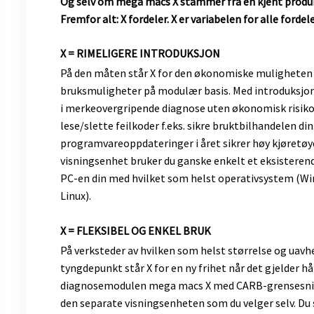
Og selv om mega macs X stammer fra en kjent produkt
Fremfor alt: X fordeler. X er variabelen for alle ford
​X = RIMELIGERE INTRODUKSJON
På den måten står X for den økonomiske muligheten f
bruksmuligheter på modulær basis. Med introduksjon
i merkeovergripende diagnose uten økonomisk risik
lese/slette feilkoder f.eks. sikre bruktbilhandelen din
programvareoppdateringer i året sikrer høy kjøretøyd
visningsenhet bruker du ganske enkelt et eksisterend
PC-en din med hvilket som helst operativsystem (Wi
Linux).
X = FLEKSIBEL OG ENKEL BRUK
På verksteder av hvilken som helst størrelse og uavhe
tyngdepunkt står X for en ny frihet når det gjelder hå
diagnosemodulen mega macs X med CARB-grensesnitt
den separate visningsenheten som du velger selv. Du 